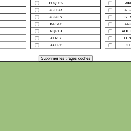
POQUES
AIK
ACELOX
AEG
ACKOPY
SER
INRSXY
AAC
AIQRTU
AEIL
AILRSY
EGN
AAIPRY
EEGI