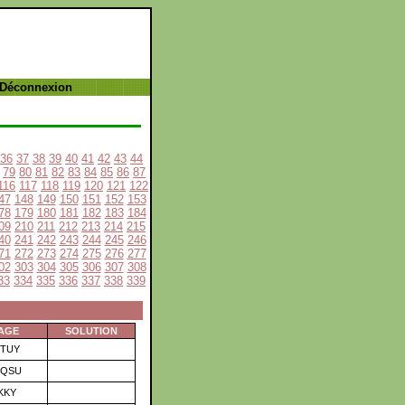
 Déconnexion
36
37
38
39
40
41
42
43
44
79
80
81
82
83
84
85
86
87
116
117
118
119
120
121
122
47
148
149
150
151
152
153
78
179
180
181
182
183
184
09
210
211
212
213
214
215
40
241
242
243
244
245
246
71
272
273
274
275
276
277
02
303
304
305
306
307
308
33
334
335
336
337
338
339
AGE
SOLUTION
TUY
QSU
KKY