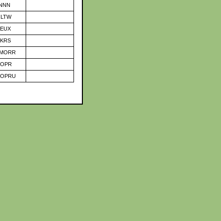
NNN
LTW
EUX
KRS
LMORR
OPR
LOPRU