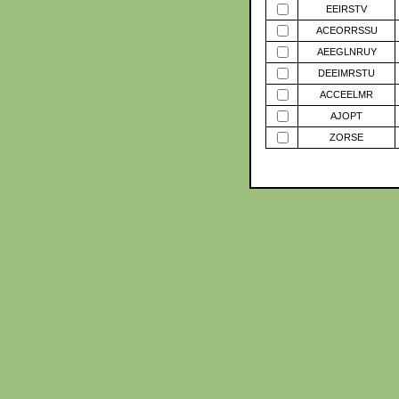
EEIRSTV
ACEORRSSU
AEEGLNRUY
DEEIMRSTU
ACCEELMR
AJOPT
ZORSE