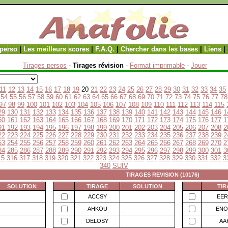
perso
|
Les meilleurs scores
|
F.A.Q.
|
Chercher dans les bases
|
Liens
|
Tirages persos
-
Tirages révision
-
Format imprimable
-
Jouer
11
12
13
14
15
16
17
18
19
20
21
22
23
24
25
26
27
28
29
30
31
32
33
34
35
54
55
56
57
58
59
60
61
62
63
64
65
66
67
68
69
70
71
72
73
74
75
76
77
78
97
98
99
100
101
102
103
104
105
106
107
108
109
110
111
112
113
114
115
29
130
131
132
133
134
135
136
137
138
139
140
141
142
143
144
145
146
1
60
161
162
163
164
165
166
167
168
169
170
171
172
173
174
175
176
177
1
91
192
193
194
195
196
197
198
199
200
201
202
203
204
205
206
207
208
2
22
223
224
225
226
227
228
229
230
231
232
233
234
235
236
237
238
239
2
53
254
255
256
257
258
259
260
261
262
263
264
265
266
267
268
269
270
2
84
285
286
287
288
289
290
291
292
293
294
295
296
297
298
299
300
301
3
15
316
317
318
319
320
321
322
323
324
325
326
327
328
329
330
331
332
3
340
SUIV
TIRAGES REVISION (10176)
SOLUTION
TIRAGE
SOLUTION
TIR
ACCSY
EER
AHKOU
ENO
DELOSY
AA