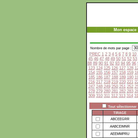
Mon espace 
Nombre de mots par page :
PREC
1
2
3
4
5
6
7
8
9
10
45
46
47
48
49
50
51
52
53
88
89
90
91
92
93
94
95
96
123
124
125
126
127
128
1
154
155
156
157
158
159
1
185
186
187
188
189
190
1
216
217
218
219
220
221
2
247
248
249
250
251
252
2
278
279
280
281
282
283
2
309
310
311
312
313
314
3
Tout sélectionner
TIRAGE
ABCEEGRR
AABCEIMNR
AEEMMPRU