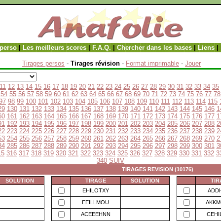
perso
|
Les meilleurs scores
|
F.A.Q.
|
Chercher dans les bases
|
Liens
|
Tirages persos
-
Tirages révision
-
Format imprimable
-
Jouer
11
12
13
14
15
16
17
18
19
20
21
22
23
24
25
26
27
28
29
30
31
32
33
34
35
54
55
56
57
58
59
60
61
62
63
64
65
66
67
68
69
70
71
72
73
74
75
76
77
78
97
98
99
100
101
102
103
104
105
106
107
108
109
110
111
112
113
114
115
29
130
131
132
133
134
135
136
137
138
139
140
141
142
143
144
145
146
1
60
161
162
163
164
165
166
167
168
169
170
171
172
173
174
175
176
177
1
91
192
193
194
195
196
197
198
199
200
201
202
203
204
205
206
207
208
2
22
223
224
225
226
227
228
229
230
231
232
233
234
235
236
237
238
239
2
53
254
255
256
257
258
259
260
261
262
263
264
265
266
267
268
269
270
2
84
285
286
287
288
289
290
291
292
293
294
295
296
297
298
299
300
301
3
15
316
317
318
319
320
321
322
323
324
325
326
327
328
329
330
331
332
3
340
SUIV
TIRAGES REVISION (10176)
SOLUTION
TIRAGE
SOLUTION
TIR
EHILOTXY
ADDH
EEILLMOU
AKKM
ACEEEHNN
CEHI