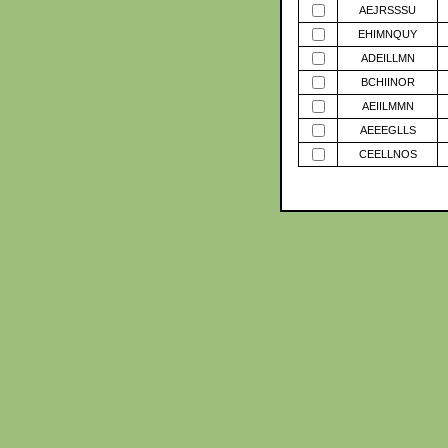
AEJRSSSU
EHIMNQUY
ADEILLMN
BCHIINOR
AEIILMMN
AEEEGLLS
CEELLNOS