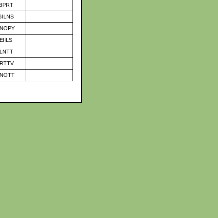
IPRT
ILNS
NOPY
IILS
LNTT
RTTV
NOTT