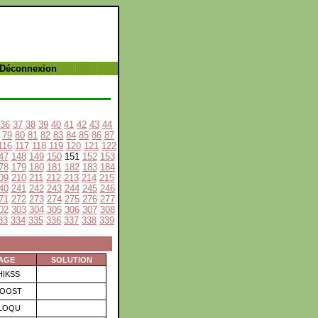
 Déconnexion
36
37
38
39
40
41
42
43
44
79
80
81
82
83
84
85
86
87
116
117
118
119
120
121
122
47
148
149
150
151
152
153
78
179
180
181
182
183
184
09
210
211
212
213
214
215
40
241
242
243
244
245
246
71
272
273
274
275
276
277
02
303
304
305
306
307
308
33
334
335
336
337
338
339
AGE
SOLUTION
IKSS
OOST
LOQU