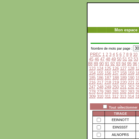
Mon espace 
Nombre de mots par page :
PREC
1
2
3
4
5
6
7
8
9
10
45
46
47
48
49
50
51
52
53
88
89
90
91
92
93
94
95
96
123
124
125
126
127
128
1
154
155
156
157
158
159
1
185
186
187
188
189
190
1
216
217
218
219
220
221
2
247
248
249
250
251
252
2
278
279
280
281
282
283
2
309
310
311
312
313
314
3
Tout sélectionner
TIRAGE
EEINNOTT
EIINSSST
AILNOPRS