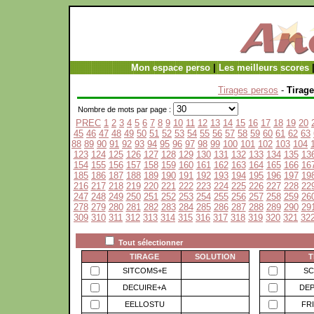
Mon espace perso
|
Les meilleurs scores
Tirages persos
-
Tirage
Nombre de mots par page :
PREC
1
2
3
4
5
6
7
8
9
10
11
12
13
14
15
16
17
18
19
20
45
46
47
48
49
50
51
52
53
54
55
56
57
58
59
60
61
62
63
88
89
90
91
92
93
94
95
96
97
98
99
100
101
102
103
104
123
124
125
126
127
128
129
130
131
132
133
134
135
13
154
155
156
157
158
159
160
161
162
163
164
165
166
16
185
186
187
188
189
190
191
192
193
194
195
196
197
19
216
217
218
219
220
221
222
223
224
225
226
227
228
22
247
248
249
250
251
252
253
254
255
256
257
258
259
26
278
279
280
281
282
283
284
285
286
287
288
289
290
29
309
310
311
312
313
314
315
316
317
318
319
320
321
32
Tout sélectionner
TIRAGE
SOLUTION
T
SITCOMS+E
SC
DECUIRE+A
DE
EELLOSTU
FR