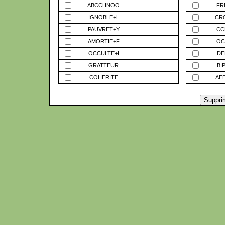
ABCCHNOO
FR
IGNOBLE+L
CR
PAUVRET+Y
CC
AMORTIE+F
OC
OCCULTE+I
DE
GRATTEUR
BI
COHERITE
AE