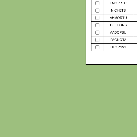
EMOPRTU
NICHETS
AHMORTU
DEEHORS
AADOPSU
PAGNOTA
HLORSVY