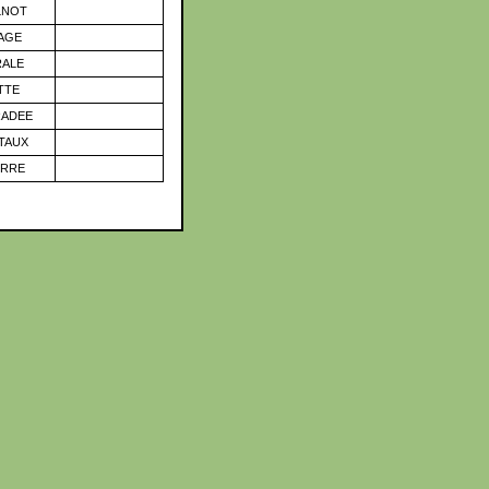
LNOT
AGE
ALE
TTE
ADEE
TAUX
RRE