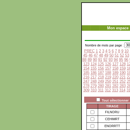
Mon espace 
Nombre de mots par page :
PREC
1
2
3
4
5
6
7
8
9
10
45
46
47
48
49
50
51
52
53
88
89
90
91
92
93
94
95
96
123
124
125
126
127
128
1
154
155
156
157
158
159
1
185
186
187
188
189
190
1
216
217
218
219
220
221
2
247
248
249
250
251
252
2
278
279
280
281
282
283
2
309
310
311
312
313
314
3
Tout sélectionner
TIRAGE
FILNORU
CEHIMRT
ENORRTT