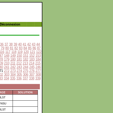
 Déconnexion
36
37
38
39
40
41
42
43
44
79
80
81
82
83
84
85
86
87
116
117
118
119
120
121
122
47
148
149
150
151
152
153
78
179
180
181
182
183
184
09
210
211
212
213
214
215
40
241
242
243
244
245
246
71
272
273
274
275
276
277
02
303
304
305
306
307
308
33
334
335
336
337
338
339
AGE
SOLUTION
ILST
FNSU
ILST