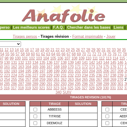
perso
|
Les meilleurs scores
|
F.A.Q.
|
Chercher dans les bases
|
Liens
|
Tirages persos
-
Tirages révision
-
Format imprimable
-
Jouer
11
12
13
14
15
16
17
18
19
20
21
22
23
24
25
26
27
28
29
30
31
32
33
34
35
54
55
56
57
58
59
60
61
62
63
64
65
66
67
68
69
70
71
72
73
74
75
76
77
78
97
98
99
100
101
102
103
104
105
106
107
108
109
110
111
112
113
114
115
29
130
131
132
133
134
135
136
137
138
139
140
141
142
143
144
145
146
1
60
161
162
163
164
165
166
167
168
169
170
171
172
173
174
175
176
177
1
91
192
193
194
195
196
197
198
199
200
201
202
203
204
205
206
207
208
2
22
223
224
225
226
227
228
229
230
231
232
233
234
235
236
237
238
239
2
53
254
255
256
257
258
259
260
261
262
263
264
265
266
267
268
269
270
2
84
285
286
287
288
289
290
291
292
293
294
295
296
297
298
299
300
301
3
15
316
317
318
319
320
321
322
323
324
325
326
327
328
329
330
331
332
3
340
SUIV
TIRAGES REVISION (10176)
SOLUTION
TIRAGE
SOLUTION
TIR
ABBEESS
CEE
TITRISE
AEE
DEEMOUZ
CEH