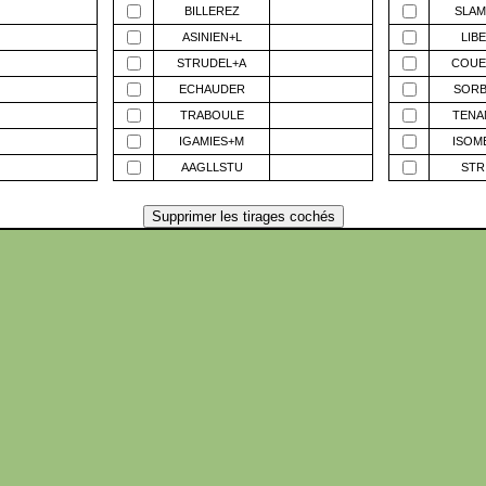
BILLEREZ
SLAM
ASINIEN+L
LIB
STRUDEL+A
COUE
ECHAUDER
SORB
TRABOULE
TENA
IGAMIES+M
ISOM
AAGLLSTU
STR