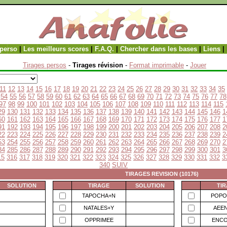
perso
|
Les meilleurs scores
|
F.A.Q.
|
Chercher dans les bases
|
Liens
|
Tirages persos
-
Tirages révision
-
Format imprimable
-
Jouer
11
12
13
14
15
16
17
18
19
20
21
22
23
24
25
26
27
28
29
30
31
32
33
34
35
54
55
56
57
58
59
60
61
62
63
64
65
66
67
68
69
70
71
72
73
74
75
76
77
78
97
98
99
100
101
102
103
104
105
106
107
108
109
110
111
112
113
114
115
29
130
131
132
133
134
135
136
137
138
139
140
141
142
143
144
145
146
1
60
161
162
163
164
165
166
167
168
169
170
171
172
173
174
175
176
177
1
91
192
193
194
195
196
197
198
199
200
201
202
203
204
205
206
207
208
2
22
223
224
225
226
227
228
229
230
231
232
233
234
235
236
237
238
239
2
53
254
255
256
257
258
259
260
261
262
263
264
265
266
267
268
269
270
2
84
285
286
287
288
289
290
291
292
293
294
295
296
297
298
299
300
301
3
15
316
317
318
319
320
321
322
323
324
325
326
327
328
329
330
331
332
3
340
SUIV
TIRAGES REVISION (10176)
SOLUTION
TIRAGE
SOLUTION
TI
TAPOCHA+N
POPO
NATALES+Y
AEE
OPPRIMEE
ENC