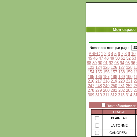
Mon espace 
Nombre de mots par page :
PREC
1
2
3
4
5
6
7
8
9
10
45
46
47
48
49
50
51
52
53
88
89
90
91
92
93
94
95
96
123
124
125
126
127
128
1
154
155
156
157
158
159
1
185
186
187
188
189
190
1
216
217
218
219
220
221
2
247
248
249
250
251
252
2
278
279
280
281
282
283
2
309
310
311
312
313
314
3
Tout sélectionner
TIRAGE
BLAIREAU
LAITONNE
CANOPES+I