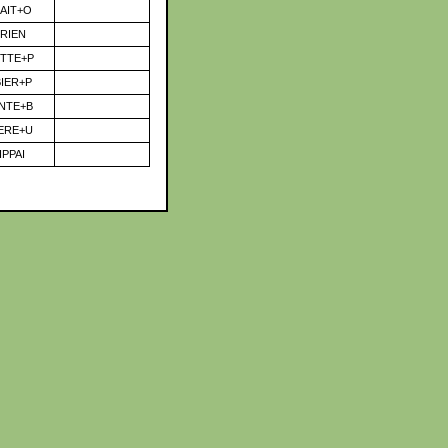
AIT+O
ERIEN
TTE+P
IER+P
NTE+B
ERE+U
IPPAI