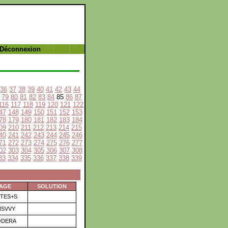
 Déconnexion
36
37
38
39
40
41
42
43
44
79
80
81
82
83
84
85
86
87
116
117
118
119
120
121
122
47
148
149
150
151
152
153
78
179
180
181
182
183
184
09
210
211
212
213
214
215
40
241
242
243
244
245
246
71
272
273
274
275
276
277
02
303
304
305
306
307
308
33
334
335
336
337
338
339
RAGE
SOLUTION
TES+S
NSVVY
ODERA