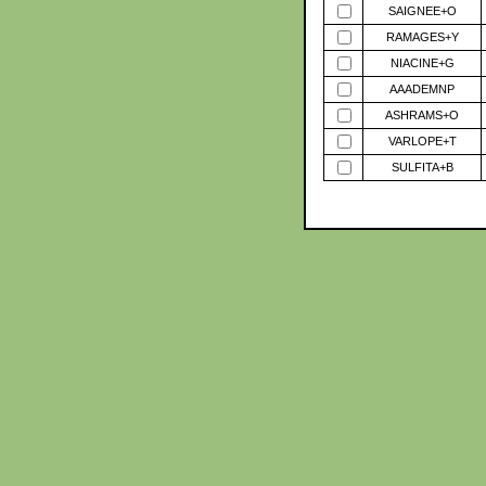
SAIGNEE+O
RAMAGES+Y
NIACINE+G
AAADEMNP
ASHRAMS+O
VARLOPE+T
SULFITA+B