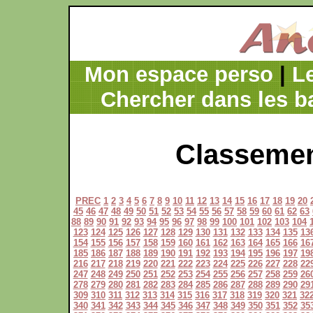
Mon espace perso
|
L
Chercher dans les b
Classemen
PREC
1
2
3
4
5
6
7
8
9
10
11
12
13
14
15
16
17
18
19
20
45
46
47
48
49
50
51
52
53
54
55
56
57
58
59
60
61
62
63
88
89
90
91
92
93
94
95
96
97
98
99
100
101
102
103
104
123
124
125
126
127
128
129
130
131
132
133
134
135
13
154
155
156
157
158
159
160
161
162
163
164
165
166
16
185
186
187
188
189
190
191
192
193
194
195
196
197
19
216
217
218
219
220
221
222
223
224
225
226
227
228
22
247
248
249
250
251
252
253
254
255
256
257
258
259
26
278
279
280
281
282
283
284
285
286
287
288
289
290
29
309
310
311
312
313
314
315
316
317
318
319
320
321
32
340
341
342
343
344
345
346
347
348
349
350
351
352
35